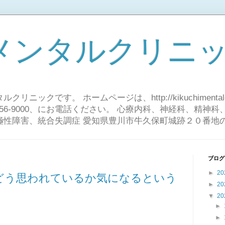
メンタルクリニ
ックです。 ホームページは、http://kikuchimentalcl
-56-9000、にお電話ください。 心療内科、神経科、精神
極性障害、統合失調症 愛知県豊川市牛久保町城跡２０番地
ブログ
►
20
どう思われているか気になるという
►
20
▼
20
►
►