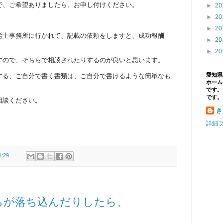
で、ご希望ありましたら、お申し付けください。
►
20
►
20
►
20
労士事務所に行かれて、記載の依頼をしますと、成功報酬
►
20
►
20
すので、そちらで相談されたりするのが良いと思います。
愛知県
する、ご自分で書く書類は、ご自分で書けるような簡単なも
ホームペー
です。
です。
相談ください。
き
詳細
1:29
ちが落ち込んだりしたら、