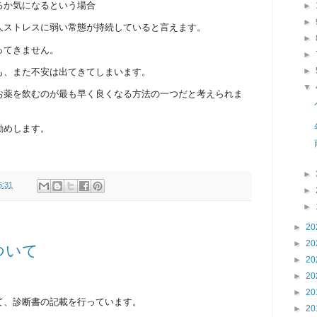
るか気になるという場合
►
►
人ストレスに弱い常態が持続していると言えます。
►
ってきません。
►
►
も、また不安は出てきてしまいます。
▼
お薬を飲むのが最も早く良くなる方法の一つだと考えられま
勧めします。
►
6:31
►
►
►
20
►
20
ついて
►
20
►
20
►
20
て、診断書の記載を行っています。
►
20