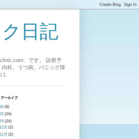
ック日記
inic.com、です。 診察予
科、内科、うつ病、パニック障
の１
 アーカイブ
26
(9)
25
(24)
24
(24)
12月
(2)
11月
(2)